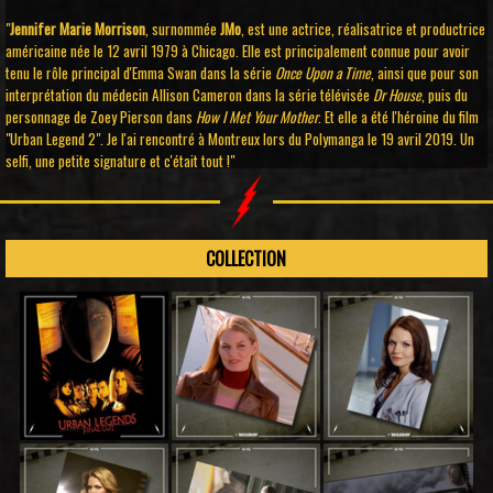
"
Jennifer Marie Morrison
, surnommée
JMo
, est une actrice, réalisatrice et productrice
américaine née le
12 avril 1979
à Chicago.
Elle est principalement connue pour avoir
tenu le rôle principal d'Emma Swan dans la série
Once Upon a Time
, ainsi que pour son
interprétation du médecin Allison Cameron dans la série télévisée
Dr House
, puis du
personnage de Zoey Pierson dans
How I Met Your Mother
. Et elle a été l'héroine du film
"Urban Legend 2". Je l'ai rencontré à Montreux lors du Polymanga le 19 avril 2019. Un
selfi, une petite signature et c'était tout !"
COLLECTION