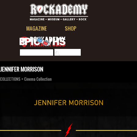
Aller au contenu
Sauter le menu
MAGAZINE
SHOP
▼
Rechercher
JENNIFER MORRISON
COLLECTIONS
>
Cinema Collection