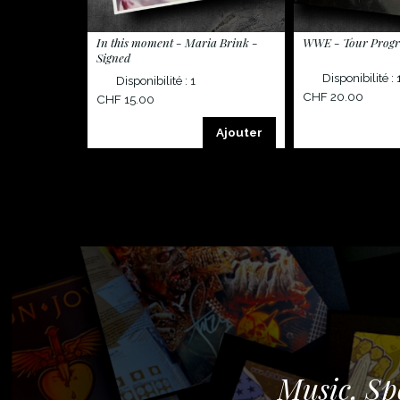
In this moment - Maria Brink -
WWE - Tour Prog
Signed
Disponibilité : 
Disponibilité : 1
CHF 20.00
CHF 15.00
Ajouter
Music, Spo