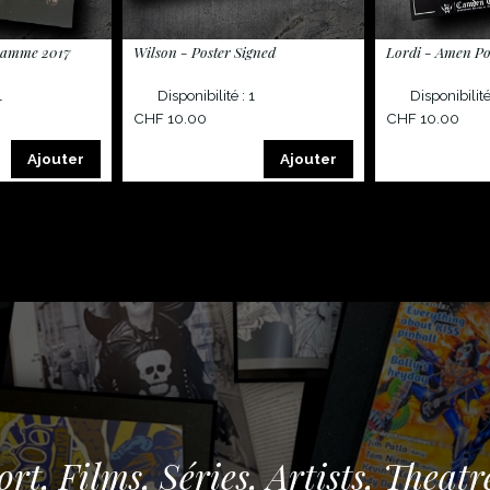
ramme 2017
Wilson - Poster Signed
Lordi - Amen Po
1
Disponibilité : 1
Disponibilité
CHF 10.00
CHF 10.00
Ajouter
Ajouter
rt, Films, Séries, Artists, Theatre