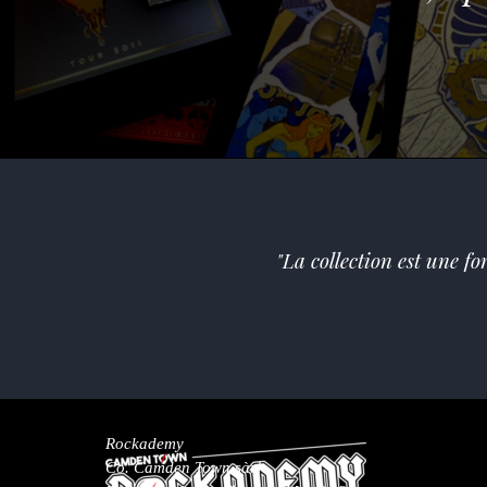
"
La collection est une f
Rockademy
Co. Camden Town sàrl