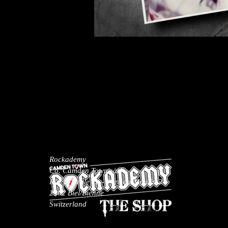
Rockademy
Co. Camden Town sàrl
Rue centrale 7a - Pont du Moulin 2
2502 Biel/Bienne
Switzerland