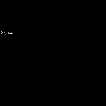
- Signed
euse du groupe In This Moment