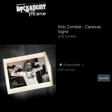
Aller au contenu
Sauter le menu
Rob Zombie - Canevas
Signé
ROB ZOMBIE
Canevas imprimé en Ultra Haute
Definition. de 60 cm x 45 cm
Ce canevas est numeroté : #195
Caisse: 5
Disponibilité : 1
CHF 120.00
Ajouter